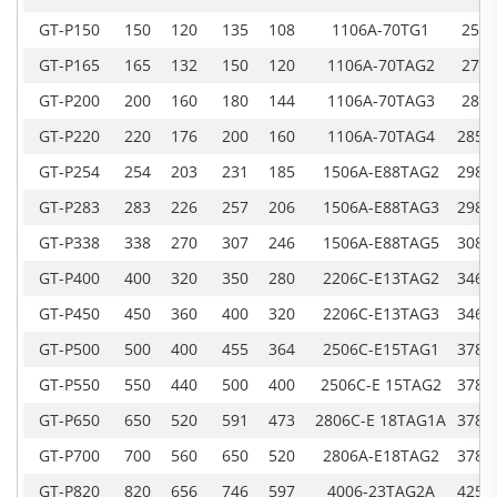
GT-P150
150
120
135
108
1106A-70TG1
2565
GT-P165
165
132
150
120
1106A-70TAG2
2750
GT-P200
200
160
180
144
1106A-70TAG3
2850
GT-P220
220
176
200
160
1106A-70TAG4
2850
GT-P254
254
203
231
185
1506A-E88TAG2
2980
GT-P283
283
226
257
206
1506A-E88TAG3
2980
GT-P338
338
270
307
246
1506A-E88TAG5
3080
GT-P400
400
320
350
280
2206C-E13TAG2
3460
GT-P450
450
360
400
320
2206C-E13TAG3
3460
GT-P500
500
400
455
364
2506C-E15TAG1
3780
GT-P550
550
440
500
400
2506C-E 15TAG2
3780
GT-P650
650
520
591
473
2806C-E 18TAG1A
3780
GT-P700
700
560
650
520
2806A-E18TAG2
3780
GT-P820
820
656
746
597
4006-23TAG2A
4250