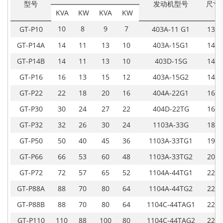
型号
发动机型号
尺寸(
KVA
KW
KVA
KW
10
8
9
7
GT-P10
403A-11 G1
1350
GT-P14A
14
11
13
10
403A-15G1
1430
GT-P14B
14
11
13
10
403D-15G
1435
GT-P16
16
13
15
12
403A-15G2
1435
GT-P22
22
18
20
16
404A-22G1
1610
GT-P30
30
24
27
22
404D-22TG
1680
GT-P32
32
26
30
24
1103A-33G
1840
GT-P50
50
40
45
36
1103A-33TG1
1960
GT-P66
66
53
60
48
1103A-33TG2
2050
GT-P72
72
57
65
52
1104A-44TG1
2200
GT-P88A
88
70
80
64
1104A-44TG2
2200
GT-P88B
88
70
80
64
1104C-44TAG1
2280
GT-P110
110
88
100
80
1104C-44TAG2
2280