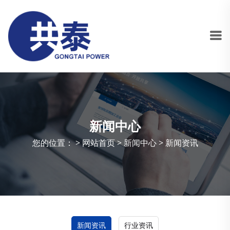
新闻中心
您的位置： >
网站首页
>
新闻中心
>
新闻资讯
新闻资讯
行业资讯